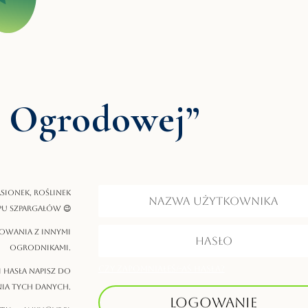
 Ogrodowej”
sionek, roślinek
pu szpargałów 😉
’owania z innymi
ogrodnikami.
Czy zapomniałeś/-aś hasła?
i hasła napisz do
ia tych danych.
Logowanie