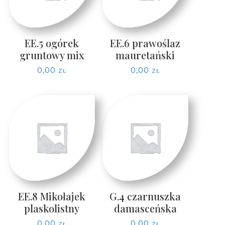
EE.5 ogórek
EE.6 prawoślaz
gruntowy mix
mauretański
0,00
zł
0,00
zł
EE.8 Mikołajek
G.4 czarnuszka
plaskolistny
damasceńska
0,00
zł
0,00
zł