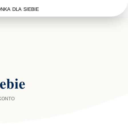
nka dla siebie
ebie
KONTO