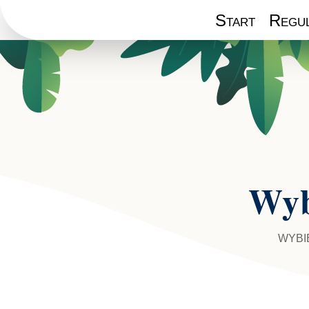
Start
Regul
Wyb
WYBI